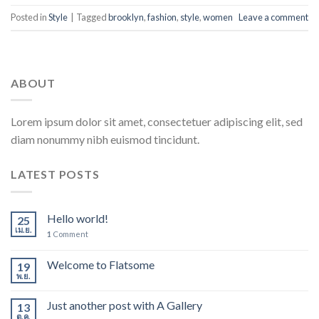
Posted in
Style
|
Tagged
brooklyn
,
fashion
,
style
,
women
Leave a comment
ABOUT
Lorem ipsum dolor sit amet, consectetuer adipiscing elit, sed
diam nonummy nibh euismod tincidunt.
LATEST POSTS
Hello world!
25
เม.ย.
1
Comment
Welcome to Flatsome
19
พ.ย.
Just another post with A Gallery
13
ต.ค.