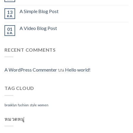
A Simple Blog Post
13
ต.ค.
A Video Blog Post
01
ม.ค.
RECENT COMMENTS
A WordPress Commenter
บน
Hello world!
TAG CLOUD
brooklyn
fashion
style
women
หมวดหมู่